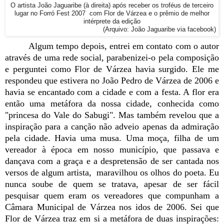
O artista João Jaguaribe (à direita) após receber os troféus de terceiro
lugar no Forró Fest 2007 com Flor de Várzea e o prêmio de melhor
intérprete da edição
(Arquivo: João Jaguaribe via facebook)
Algum tempo depois, entrei em contato com o autor
através de uma rede social, parabenizei-o pela composição
e perguntei como Flor de Várzea havia surgido. Ele me
respondeu que estivera no João Pedro de Várzea de 2006 e
havia se encantado com a cidade e com a festa. A flor era
então uma metáfora da nossa cidade, conhecida como
"princesa do Vale do Sabugi". Mas também revelou que a
inspiração para a canção não adveio apenas da admiração
pela cidade. Havia uma musa. Uma moça, filha de um
vereador à época em nosso município, que passava e
dançava com a graça e a despretensão de ser cantada nos
versos de algum artista, maravilhou os olhos do poeta. Eu
nunca soube de quem se tratava, apesar de ser fácil
pesquisar quem eram os vereadores que compunham a
Câmara Municipal de Várzea nos idos de 2006. Sei que
Flor de Várzea traz em si a metáfora de duas inspirações: